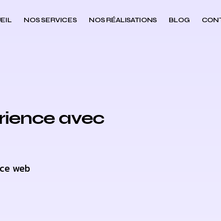
EIL
NOS SERVICES
NOS RÉALISATIONS
BLOG
CON
érience avec
nce web