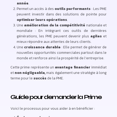
année
.
Permet un accès à des
outils performants
: Les PME
peuvent investir dans des solutions de pointe pour
optimiser leurs opérations
.
Une
amélioration
de la
compétitivité
nationale et
mondiale : En intégrant ces outils de dernières
générations, les PME peuvent devenir plus
agiles
et
mieux répondre aux attentes de leurs clients.
Une
croissance durable
: Elle permet de générer de
nouvelles opportunités commerciales partout dans le
monde et renforce ainsi la prospérité de l’entreprise.
Cette prime représente un
avantage financier
immédiat
et
non négligeable,
mais également une stratégie à long
terme pour le
succès
de la PME.
Guide pour demander la Prime
Voici le processus pour vous aider à en bénéficier :